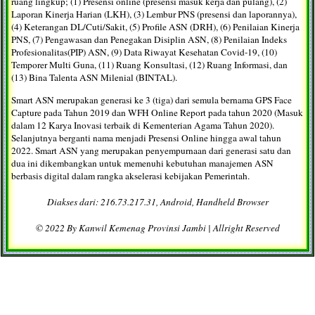
ruang lingkup; (1) Presensi online (presensi masuk kerja dan pulang), (2)
Laporan Kinerja Harian (LKH), (3) Lembur PNS (presensi dan laporannya),
(4) Keterangan DL/Cuti/Sakit, (5) Profile ASN (DRH), (6) Penilaian Kinerja
PNS, (7) Pengawasan dan Penegakan Disiplin ASN, (8) Penilaian Indeks
Profesionalitas(PIP) ASN, (9) Data Riwayat Kesehatan Covid-19, (10)
Temporer Multi Guna, (11) Ruang Konsultasi, (12) Ruang Informasi, dan
(13) Bina Talenta ASN Milenial (BINTAL).
Smart ASN merupakan generasi ke 3 (tiga) dari semula bernama GPS Face
Capture pada Tahun 2019 dan WFH Online Report pada tahun 2020 (Masuk
dalam 12 Karya Inovasi terbaik di Kementerian Agama Tahun 2020).
Selanjutnya berganti nama menjadi Presensi Online hingga awal tahun
2022. Smart ASN yang merupakan penyempurnaan dari generasi satu dan
dua ini dikembangkan untuk memenuhi kebutuhan manajemen ASN
berbasis digital dalam rangka akselerasi kebijakan Pemerintah.
Diakses dari: 216.73.217.31, Android, Handheld Browser
© 2022 By Kanwil Kemenag Provinsi Jambi | Allright Reserved